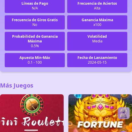
Líneas de Pago
Frecuencia de Aciertos
N/A
Alta
Frecuencia de Giros Gratis
Ganancia Máxima
No
x100
Probabilidad de Ganancia
Volatilidad
Máxima
Media
0.5%
Apuesta Mín-Máx
Fecha de Lanzamiento
0.1 - 100
2024-05-15
Más Juegos