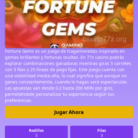
Fortune Gems es un juego de tragamonedas inspirado en
gemas brillantes y fortunas ocultas. En 77z casino podrás
explorar combinaciones ganadoras mientras giras 5 carretes
con 3 filas y 25 líneas de pago fijas. Este juego cuenta con
una volatilidad media-alta, lo cual significa que aunque no
ganes constantemente, cuando lo hagas será espectacular.
Las apuestas van desde 0.2 hasta 200 MXN por giro,
permitiéndote personalizar tu experiencia según tus
preferencias.
Jugar Ahora
Rodillos
Filas
5
3