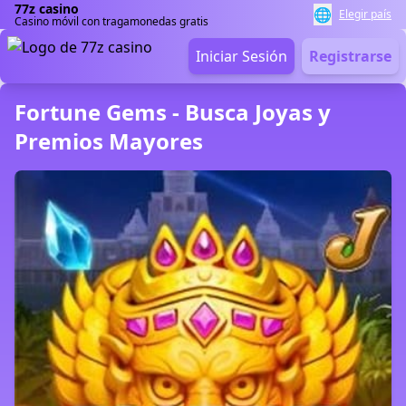
77z casino
🌐
Elegir país
Casino móvil con tragamonedas gratis
Iniciar Sesión
Registrarse
Fortune Gems - Busca Joyas y
Premios Mayores