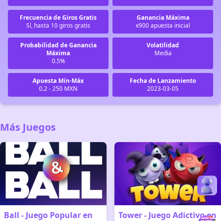
Frecuencia de Giros Gratis
Ganancia Máxima
Sí, hasta 10 giros gratis
x900 apuesta inicial
Probabilidad de Ganancia
Volatilidad
Máxima
Media
0.5%
Apuesta Mín-Máx
Fecha de Lanzamiento
0.2 - 250 MXN
2023-03-05
Más Juegos
Ball - Juego Popular en
Tower - Juego Adictivo en