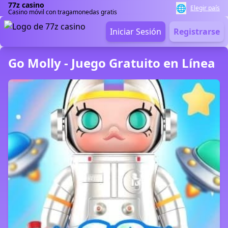
77z casino
🌐
Elegir país
Casino móvil con tragamonedas gratis
Iniciar Sesión
Registrarse
Go Molly - Juego Gratuito en Línea