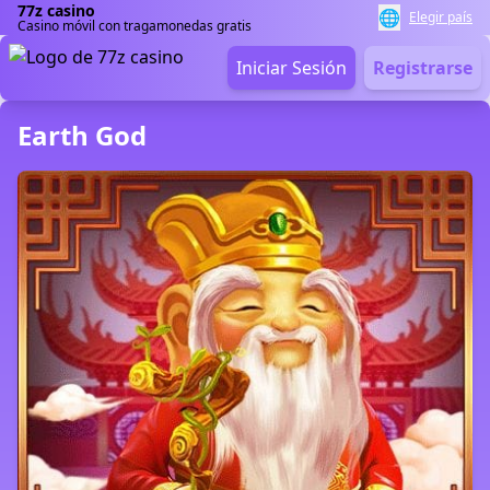
77z casino
🌐
Elegir país
Casino móvil con tragamonedas gratis
Iniciar Sesión
Registrarse
Earth God